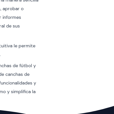
s, aprobar o
r informes
ral de sus
tuitiva le permite
.
anchas de fútbol y
 de canchas de
funcionalidades y
o y simplifica la