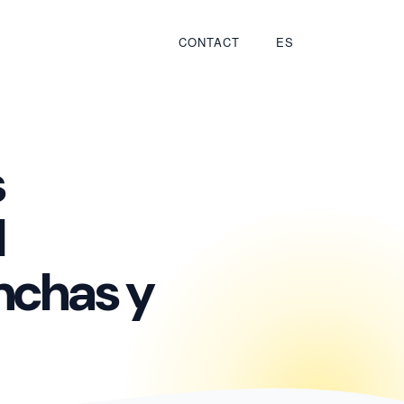
CONTACT
ES
s
l
nchas y