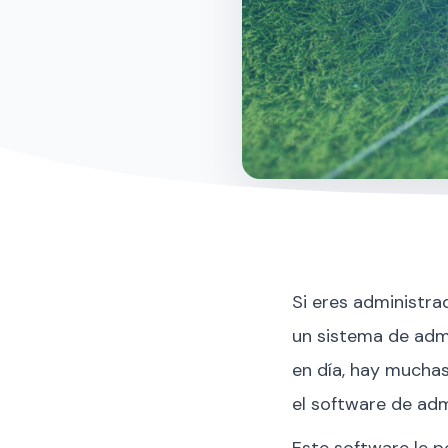
Si eres administra
un sistema de admi
en día, hay mucha
el software de adm
Este software le p