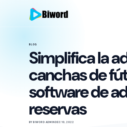
BLOG
Simplifica la a
canchas de fút
software de a
reservas
BY BIWORD ADMIN
DEC 10, 2022