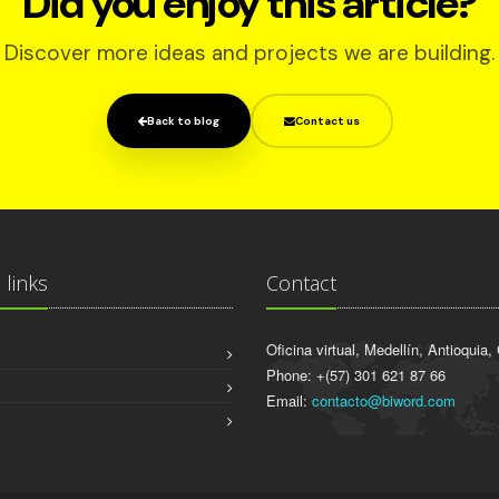
Did you enjoy this article?
Discover more ideas and projects we are building.
Back to blog
Contact us
 links
Contact
Oficina virtual, Medellín, Antioquia
Phone: +(57) 301 621 87 66
Email:
contacto@biword.com